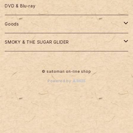
ALBUM
DVD & Blu-ray
SINGLE
Goods
Tシャツ
SMOKY & THE SUGAR GLIDER
トートバック
CD
© saitomari on-line shop
タオル
Goods
Powered by
文具
その他