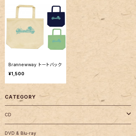
Brannewway トートバック
¥1,500
CATEGORY
CD
ALBUM
DVD & Blu-ray