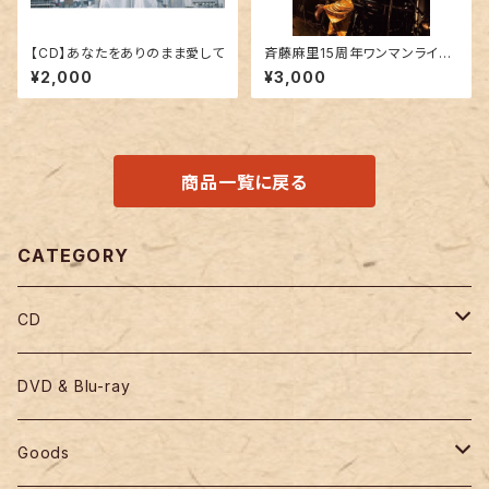
【CD】あなたをありのまま愛して
斉藤麻里15周年ワンマンライブ
@O-Crest LIVE CD
¥2,000
¥3,000
商品一覧に戻る
CATEGORY
CD
ALBUM
DVD & Blu-ray
SINGLE
Goods